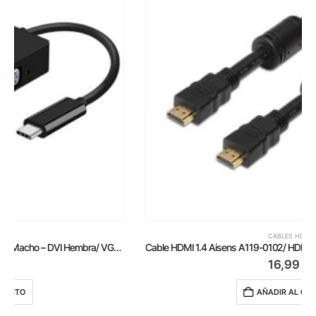
CABLES HDMI
Cable HDMI 1.4 Aisens A119-0102/ HDMI Macho – HDMI Macho/ Hasta 10W/ 720Mbps/ 10m/ Negro
16,99
€
AÑADIR AL CARRITO