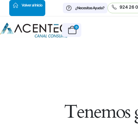
HOT
Volver al Inicio
924 26 
¿Necesitas Ayuda?
0
Tenemos g