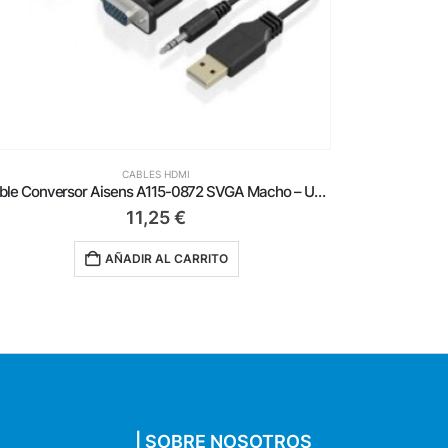
CABLES HDMI
Cable Conversor Aisens A109-0712/ USB Tipo-C Macho – HDMI 8K Macho/ Hasta 27W/ 6000Mbps/ 2m/ Negro
31,99
€
AÑADIR AL CARRITO
| SOBRE NOSOTROS