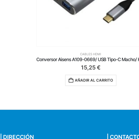
CABLES HDMI
Conversor Aisens A109-0669/ USB Tipo-C Macho/ HDMI Hembra – USB Hembra – USB Tipo-C Hembra/ 15cm/ Gris
3,49
€
AÑADIR AL CARRITO
| DIRECCIÓN
| CONTACT