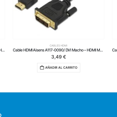
CABLES HDMI
Cable HDMI Aisens A117-0090/ DVI Macho – HDMI Macho/ Hasta 10W/ 720Mbps/ 1.8m/ Negro
Cable Conversor Aisens A115-0872 SVGA Macho – USB Macho/ Jack Macho – HDMI Hembra/ 20cm/ Negro
11,25
€
AÑADIR AL CARRITO
O