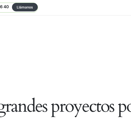
06 40
Llámanos
randes proyectos po