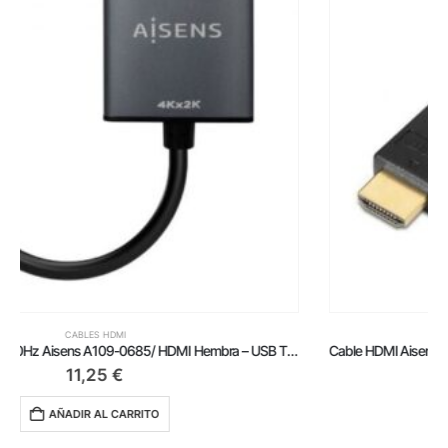
CABLES HDMI
Cable HDMI Aisens A119-0114/ HDMI Macho – Mini HDMI Macho/ Hasta 10W/ 720Mbps/ 1.8m/ Negro
3,79
€
AÑADIR AL CARRITO