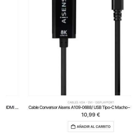
CABLES VGA - DVI - DISPLAYPORT
Cable Conversor Aisens A109-0688/ USB Tipo-C Macho – DisplayPort Macho/ Hasta 27W/ 1250Mbps/ 80cm/ Negro
10,99
€
AÑADIR AL CARRITO