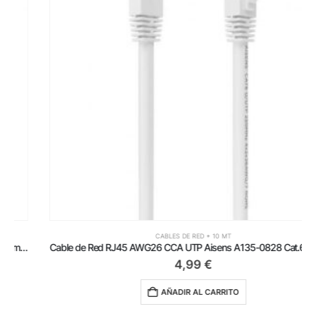
CABLES DE RED + 10 MT
Cable de Red RJ45 AWG26 CCA UTP Aisens A135-0828 Cat.6/ 20m/ Blanco
4,99
€
AÑADIR AL CARRITO