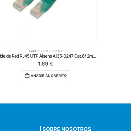
CABLES DE RED + 2 MT
Cable de Red RJ45 AWG26 CCA UTP Aisens A135-0777 Cat.6/ 2m/ Gris
1,29
€
AÑADIR AL CARRITO
| SOBRE NOSOTROS