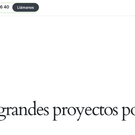
06 40
Llámanos
randes proyectos po