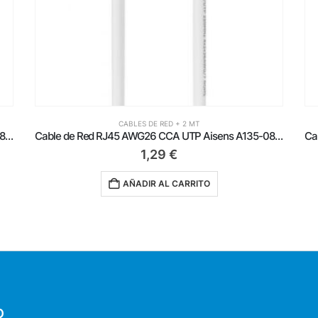
CABLES DE RED + 2 MT
Cable de Red RJ45 AWG26 CCA UTP Aisens A135-0821 Cat.6/ 2m/ Blanco
Cable de Red RJ45 UTP Aisens A135-0247 Cat.6/ 2m/ Verde
1,69
€
AÑADIR AL CARRITO
O