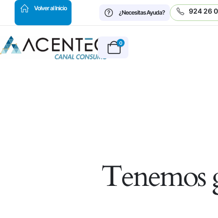
HOT
Volver al Inicio
924 26 
¿Necesitas Ayuda?
0
Tenemos g