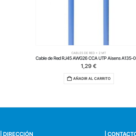
CABLES DE RED + 2 MT
Cable de Red RJ45 AWG26 CCA UTP Aisens A135-0801 Cat.6/ 2m/ Azul
1,29
€
AÑADIR AL CARRITO
| DIRECCIÓN
| CONTACT