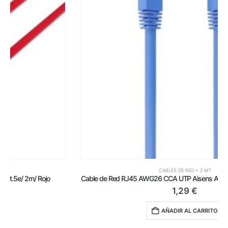
CABLES DE RED + 2 MT
Cable de Red RJ45 AWG26 CCA UTP Aisens A135-0801 Cat.6/ 2m/ Azul
1,29
€
AÑADIR AL CARRITO