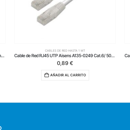
CABLES DE RED HASTA 1 MT
Cable de Red RJ45 UTP Aisens A135-0249 Cat.6/ 50cm/ Blanco
Cable de Red RJ45 UTP Aisens A133-0174 Cat.5e/ 25cm/ Gris
0,59
€
AÑADIR AL CARRITO
O