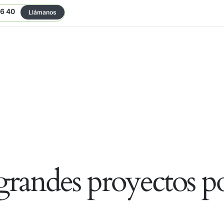
06 40
Llámanos
randes proyectos po