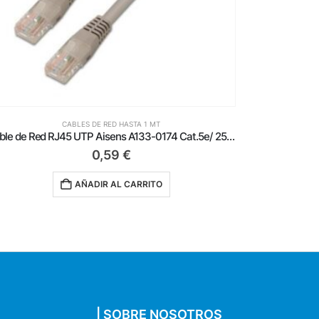
CABLES DE RED HASTA 1 MT
Cable de Red RJ45 UTP Aisens A135-0241 Cat.6/ 50cm/ Azul
0,89
€
AÑADIR AL CARRITO
| SOBRE NOSOTROS