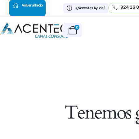
HOT
Volver al Inicio
924 26 
¿Necesitas Ayuda?
0
Tenemos g