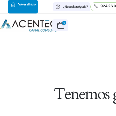
HOT
Volver al Inicio
924 26 
¿Necesitas Ayuda?
0
Tenemos g