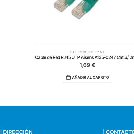
CABLES DE RED + 2 MT
Cable de Red RJ45 AWG26 CCA UTP Aisens A135-0777 Cat.6/ 2m/ Gris
1,69
€
AÑADIR AL CARRITO
| DIRECCIÓN
| CONTACT