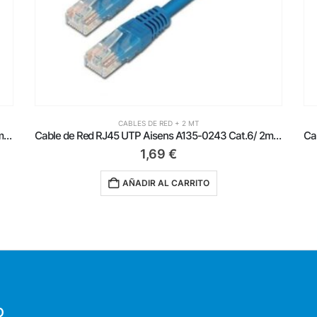
CABLES DE RED + 2 MT
Cable de Red RJ45 UTP Aisens A135-0247 Cat.6/ 2m/ Verde
Cable de Red RJ45 UTP Aisens A135-0243 Cat.6/ 2m/ Azul
1,69
€
AÑADIR AL CARRITO
O