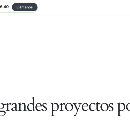
06 40
Llámanos
randes proyectos po