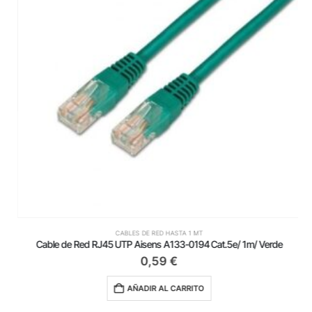
CABLES DE RED HASTA 1 MT
Cable de Red RJ45 UTP Aisens A133-0194 Cat.5e/ 1m/ Verde
0,59
€
AÑADIR AL CARRITO