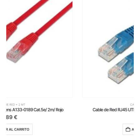
CABLES DE RED + 2 MT
Cable de Red RJ45 UTP Aisens A135-0243 Cat.6/ 2m/ Azul
1,69
€
AÑADIR AL CARRITO