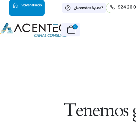
HOT
Volver al Inicio
924 26 
¿Necesitas Ayuda?
0
Tenemos g