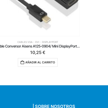
CABLES VGA - DVI - DISPLAYPORT
Cable Conversor DisplayPort 8K 60HZ Aisens A109-0686/ USB Tipo-C Macho – DisplayPort Macho/ Hasta 27W/ 1250Mbps/ 80cm/ Negro
12,99
€
AÑADIR AL CARRITO
| SOBRE NOSOTROS