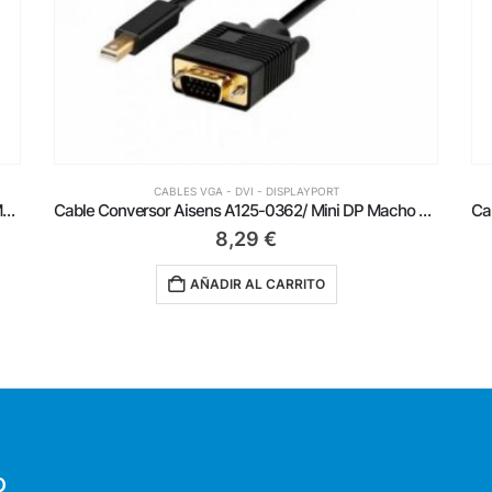
CABLES VGA - DVI - DISPLAYPORT
Cable Conversor Aisens A125-0362/ Mini DP Macho – VGA Macho/ 2m/ Negro
Cable Conversor Aisens A125-0904/ Mini DisplayPort Macho – HDMI Hembra/ 15cm/ Negro
10,25
€
AÑADIR AL CARRITO
O