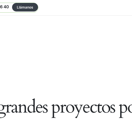
06 40
Llámanos
randes proyectos po