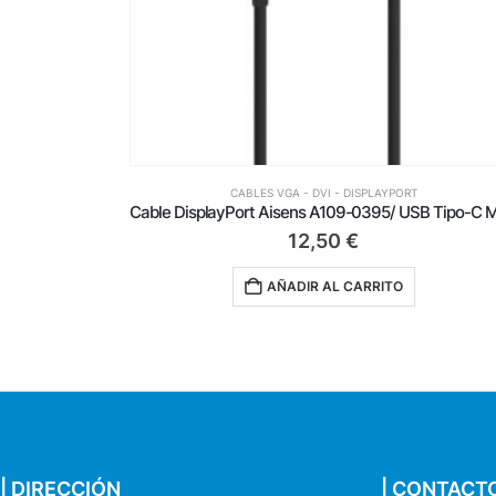
CABLES VGA - DVI - DISPLAYPORT
Cable DisplayPort Aisens A109-0395/ USB Tipo-C Macho – DisplayPort Macho/ Hasta 27W/ 1250Mbps/ 1.8m/ Negro
8,29
€
AÑADIR AL CARRITO
| DIRECCIÓN
| CONTACT