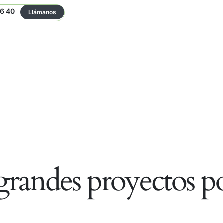
06 40
Llámanos
randes proyectos po