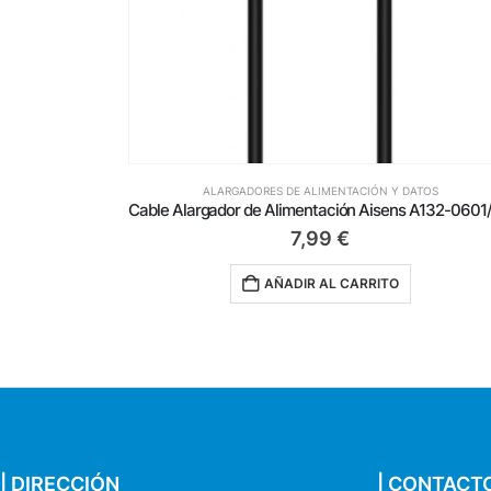
ATOS
ALARGADORES DE ALIMENTACIÓN Y DATOS
Cable Alargador de Alimentación Aisens A132-0600/ CEE7 Macho – CEE7 Hembra/ Hasta 1500W/ 2m/ Negro
7,99
€
AÑADIR AL CARRITO
| DIRECCIÓN
| CONTACT