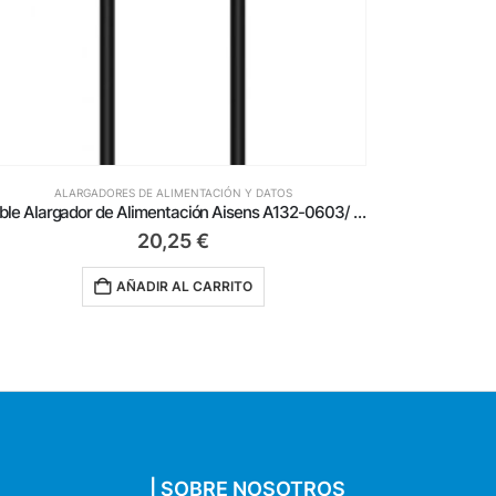
ALARGADORES DE ALIMENTACIÓN Y DATOS
ALA
Cable Alargador de Alimentación Aisens A132-0603/ CEE7 Macho – CEE7 Hembra/ Hasta 1500W/ 10m/ Negro
20,25
€
AÑADIR AL CARRITO
| SOBRE NOSOTROS