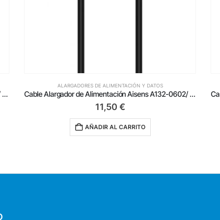
ALARGADORES DE ALIMENTACIÓN Y DATOS
Cable Alargador de Alimentación Aisens A132-0601/ CEE7 Macho – CEE7 Hembra/ Hasta 1500W/ 3m/ Negro
Cable Alargador de Alimentación Aisens A132-0602/ CEE7 Macho – CEE7 Hembra/ Hasta 1500W/ 5m/ Negro
11,50
€
AÑADIR AL CARRITO
O