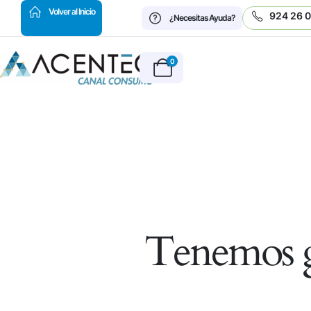
HOT
Volver al Inicio
924 26 
¿Necesitas Ayuda?
0
Tenemos g