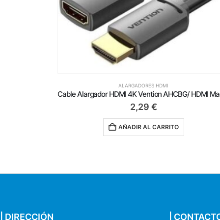
ALARGADORES HDMI
Cable Alargador HDMI 4K Vention AHCBG/ HDMI Macho – HDMI Hembra/ 1.5m/ Negro
2,99
€
AÑADIR AL CARRITO
| DIRECCIÓN
| CONTACT