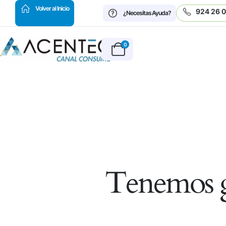
HOT
Volver al Inicio
924 26 
¿Necesitas Ayuda?
0
Tenemos g