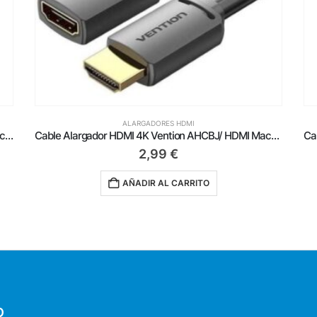
ALARGADORES HDMI
Cable Alargador HDMI 4K Vention AHCBJ/ HDMI Macho – HDMI Hembra/ 5m/ Negro
Cable Alargador Micro HDMI 4K Vention ABBBF/ Micro HDMI Macho – HDMI Hembra/ 1m/ Negro
4,19
€
AÑADIR AL CARRITO
O