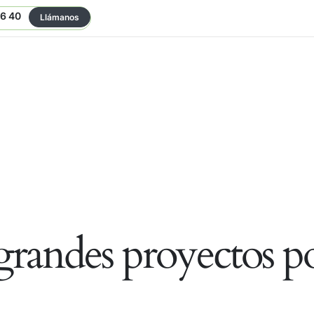
06 40
Llámanos
randes proyectos po