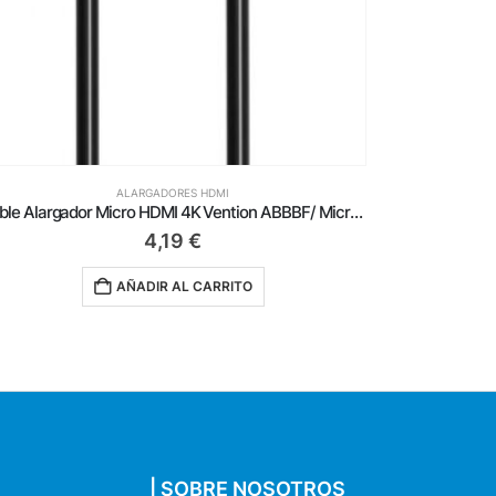
ALARGADORES HDMI
Cable Alargador HDMI Vention VAA-B06-B200/ HDMI Macho – HDMI Hembra/ 2m/ Negro
2,79
€
AÑADIR AL CARRITO
| SOBRE NOSOTROS