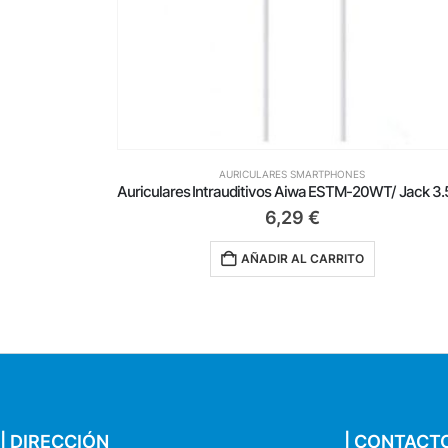
AURICULARES SMARTPHONES
Auriculares Intrauditivos Aiwa ESTM-20WT/ Jack 3.5/ Blancos
Au
7,59
€
AÑADIR AL CARRITO
| DIRECCIÓN
| CONTACT