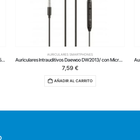
AURICULARES SMARTPHONES
riculares Intrauditivos Daewoo DW2013/ con Micrófono/ Jack 3.5/ Negros
Auriculares Intrauditivos Aiwa ESTM-20RD/ Jack 3.5/ Rojos
6,29
€
AÑADIR AL CARRITO
O