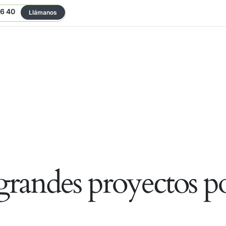
06 40
Llámanos
randes proyectos po