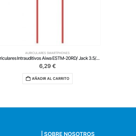
AURICULARES SMARTPHONES
Auriculares Intrauditivos Aiwa ESTM-50WT/ con Micrófono/ Jack 3.5/ Blancos
7,19
€
AÑADIR AL CARRITO
| SOBRE NOSOTROS