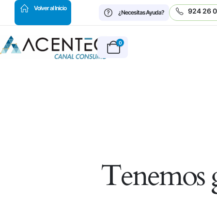
HOT
Volver al Inicio
924 26 
¿Necesitas Ayuda?
0
Tenemos g