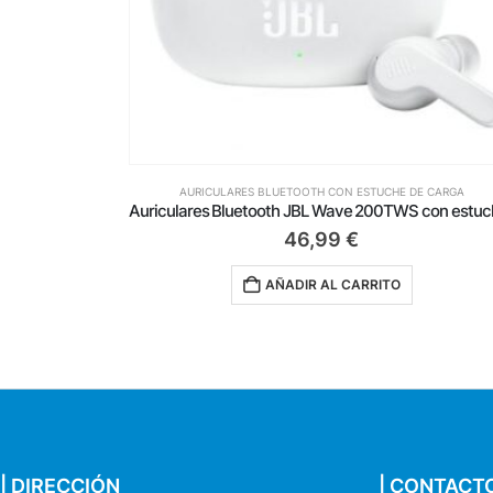
CHE DE CARGA
AURICULARES BLUETOOTH CON ESTUCHE DE CARG
Auriculares Bluetooth JBL Wave 200TWS con estuche de carga/ Autonomía 5h/ Blancos
50,99
€
TO
AÑADIR AL CARRITO
| DIRECCIÓN
| CONTACT