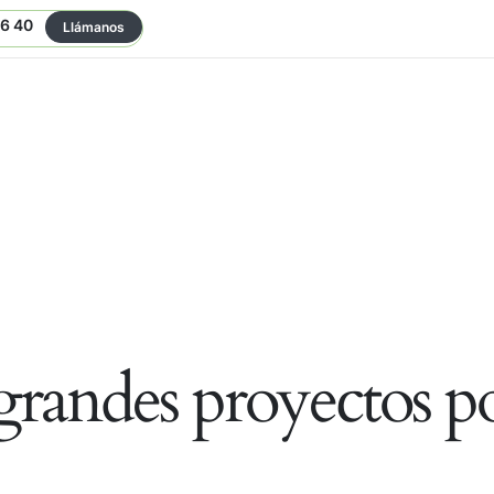
06 40
Llámanos
randes proyectos po