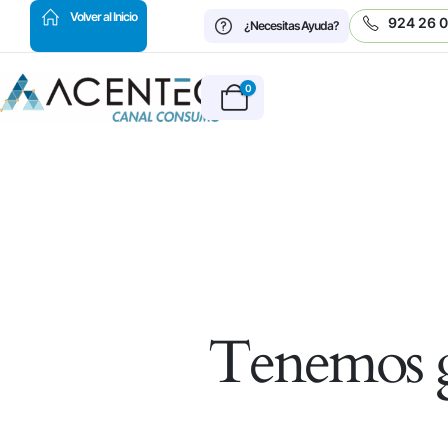
HOT
Volver al Inicio
924 26 
¿Necesitas Ayuda?
0
Tenemos g