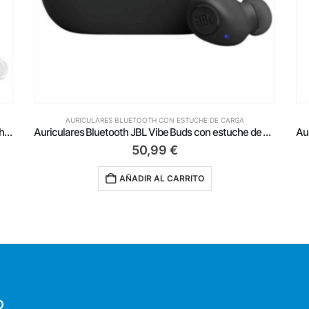
A
AURICULARES BLUETOOTH CON ESTUCHE DE CARGA
Auriculares Bluetooth JBL Vibe Buds con estuche de carga/ Autonomía 8h/ Negros
Auriculares Bluetooth JBL Vibe Flex con estuche de carga/ Autonomía 8h/ Negro
61,99
€
AÑADIR AL CARRITO
O