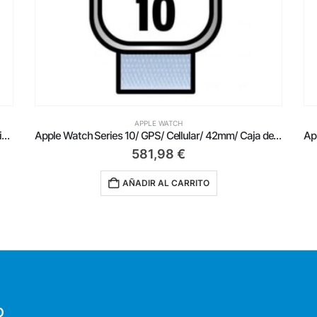
APPLE WATCH
Apple Watch Series 10/ GPS/ Cellular/ 42mm/ Caja de Aluminio / Correa Loop Deportiva Azul Nube
Apple Watch Series 10/ GPS/ 46mm/ Caja de Aluminio / Correa Deportiva Azul Denim M/L
495,98
€
AÑADIR AL CARRITO
O