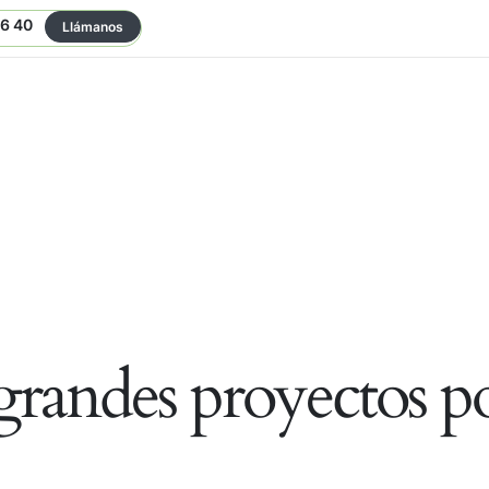
06 40
Llámanos
randes proyectos po