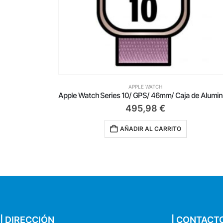
APPLE WATCH
Apple Watch Series 10/ GPS/ 46mm/ Caja de Aluminio Oro Rosa / Correa Loop Deportiva Ciruela
581,98
€
AÑADIR AL CARRITO
| DIRECCIÓN
| CONTACT