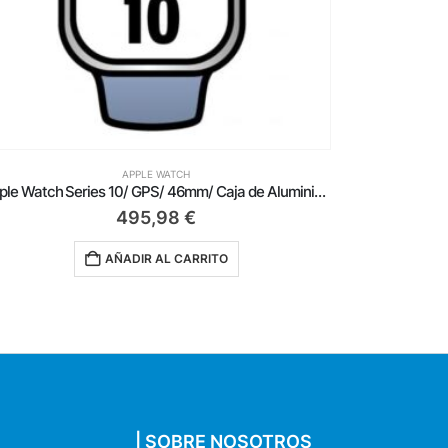
APPLE WATCH
Apple Watch Series 10/ GPS/ Cellular/ 42mm/ Caja de Aluminio Negro Azabache / Correa Deportiva Negra M/L
595,98
€
AÑADIR AL CARRITO
| SOBRE NOSOTROS