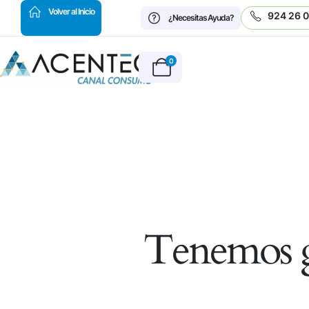
HOT
Volver al Inicio
924 26 
¿Necesitas Ayuda?
0
Tenemos g