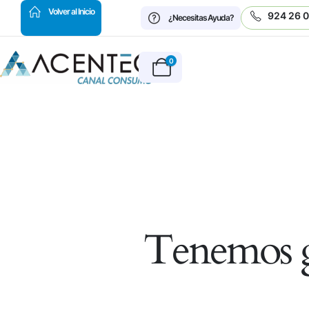
HOT
Volver al Inicio
924 26 
¿Necesitas Ayuda?
0
Tenemos g