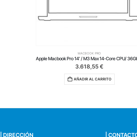
MACBOOK PRO
Apple Macbook Pro 16’/ M4 Pro 14-Core CPU/ 48Gb/ 512Gb SSD/ 20-Core GPU/ Negro Espacial
3.618,55
€
AÑADIR AL CARRITO
| DIRECCIÓN
| CONTACT