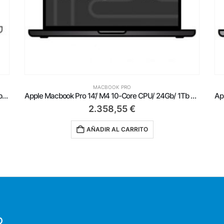
MACBOOK PRO
Apple Macbook Pro 14′ / M3 Max 14-Core CPU/ 36Gb/ 1Tb SSD/ 30-Core GPU/ Plata
Apple Macbook Pro 14’/ M4 10-Core CPU/ 24Gb/ 1Tb SSD/ 10-Core GPU/ Negro Espacial
2.358,55
€
AÑADIR AL CARRITO
O