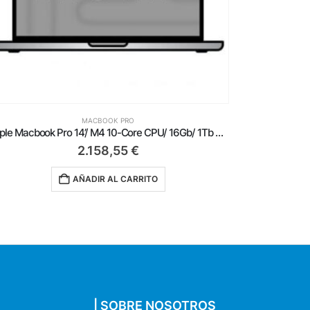
MACBOOK PRO
Apple Macbook Pro 14’/ M4 10-Core CPU/ 16Gb/ 1Tb SSD/ 10-Core GPU/ Plata
2.158,55
€
AÑADIR AL CARRITO
| SOBRE NOSOTROS