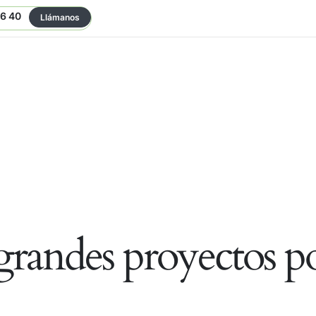
06 40
Llámanos
randes proyectos po