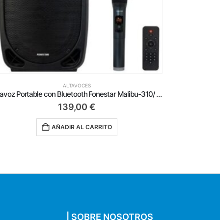
ALTAVOCES
Altavoz Portable con Bluetooth Fonestar Malibu-310/ 100W
Altavoz con Bluetooth Aiwa BS-200RD/ 6W/ 1.0/ Rojo
Alt
22,25
€
AÑADIR AL CARRITO
| SOBRE NOSOTROS