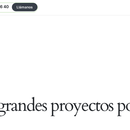
06 40
Llámanos
randes proyectos po