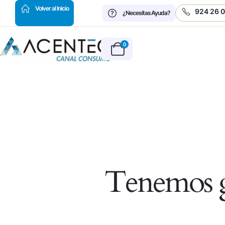
HOT
Volver al Inicio
924 26 
¿Necesitas Ayuda?
0
Tenemos g