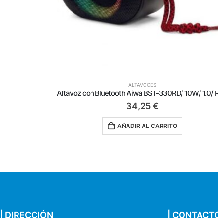
S
ALTAVOCES
Altavoz con Bluetooth Aiwa BST-330RD/ 10W/ 1.0/ Rojo y Negro
€
339,00
€
CARRITO
AÑADIR AL CARRITO
| DIRECCIÓN
| CONTACT