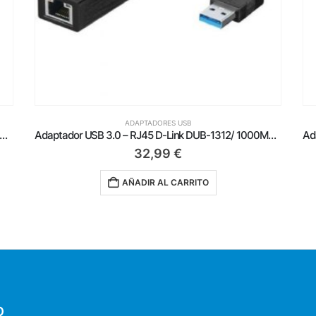
ADAPTADORES USB
Adaptador USB 3.0 – RJ45 D-Link DUB-1312/ 1000Mbps
Adaptador USB Tipo-C – RJ45 Aisens A109-0341/ 1000Mbps
10,25
€
AÑADIR AL CARRITO
O