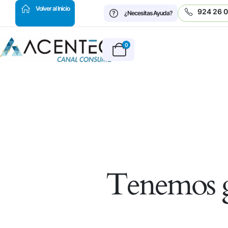
HOT
Volver al Inicio
924 26 
¿Necesitas Ayuda?
0
Tenemos g