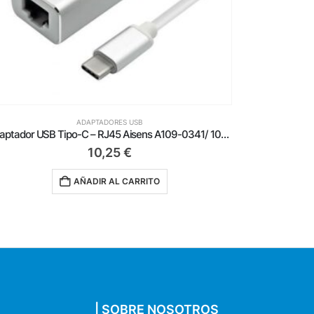
ADAPTADORES USB
Adaptador USB – USB Tipo-C – RJ45 Aisens A109-0710/ 2500Mbps
15,75
€
AÑADIR AL CARRITO
| SOBRE NOSOTROS