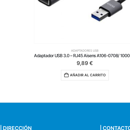
ADAPTADORES USB
Adaptador USB 3.0 – RJ45 Aisens A106-0708/ 1000Mbps
32,99
€
TO
AÑADIR AL CARRITO
| DIRECCIÓN
| CONTACT