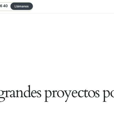
06 40
Llámanos
randes proyectos po