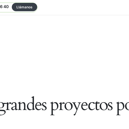
06 40
Llámanos
randes proyectos po