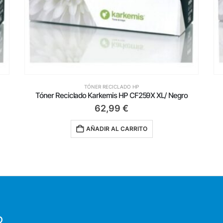
TÓNER RECICLADO HP
Tóner Reciclado Karkemis HP nº205A/ Negro
34,75
€
AÑADIR AL CARRITO
O