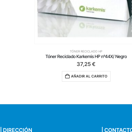
TÓNER RECICLADO HP
X/ Negro
Tóner Reciclado Karkemis HP CF259X XL/ Negro
62,99
€
AÑADIR AL CARRITO
| DIRECCIÓN
| CONTACT