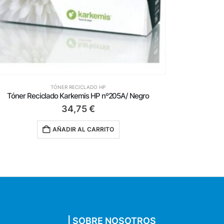
TÓNER RECICLADO HP
Tóner Reciclado Karkemis HP nº05A/ Negro
Tóner R
25,25
€
AÑADIR AL CARRITO
| SOBRE NOSOTROS