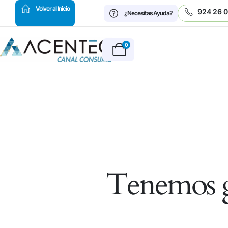
HOT
Volver al Inicio
924 26 
¿Necesitas Ayuda?
0
Tenemos g