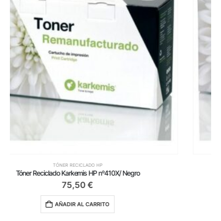
TÓNER RECICLADO HP
Tóner Reciclado Karkemis HP nº106A/ Negro
36,99
€
AÑADIR AL CARRITO