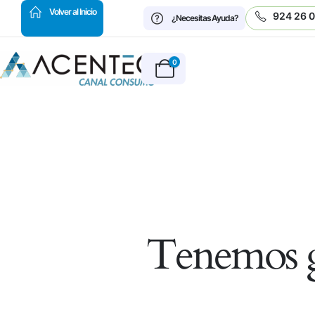
HOT
Volver al Inicio
924 26 
¿Necesitas Ayuda?
0
Tenemos g