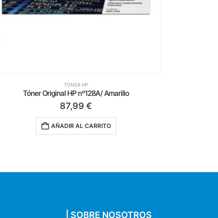
TÓNER HP
óner Original HP nº128A/ Amarillo
Tóner Orig
87,99
€
AÑADIR AL CARRITO
AÑ
| SOBRE NOSOTROS