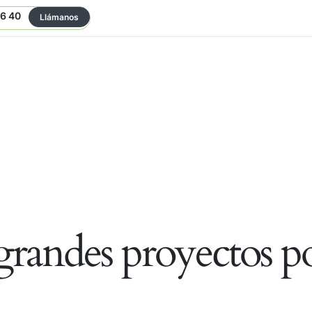
06 40
Llámanos
randes proyectos po