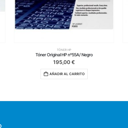
TÓNER HP
Tóner Original HP nº55A/ Negro
T
195,00
€
AÑADIR AL CARRITO
O