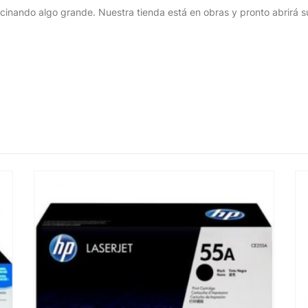
cinando algo grande. Nuestra tienda está en obras y pronto abrirá s