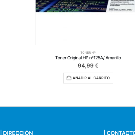
ro
TÓNER HP
Tóner Original HP nº125A/ Amarillo
94,99
€
AÑADIR AL CARRITO
| DIRECCIÓN
| CONTACT