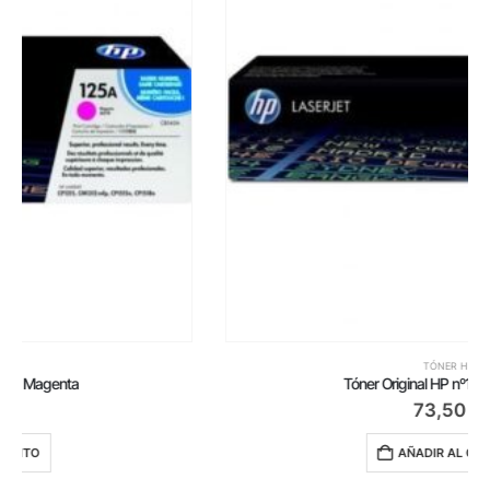
TÓNER HP
Tóner Original HP nº126A/ Amarillo
73,50
€
AÑADIR AL CARRITO