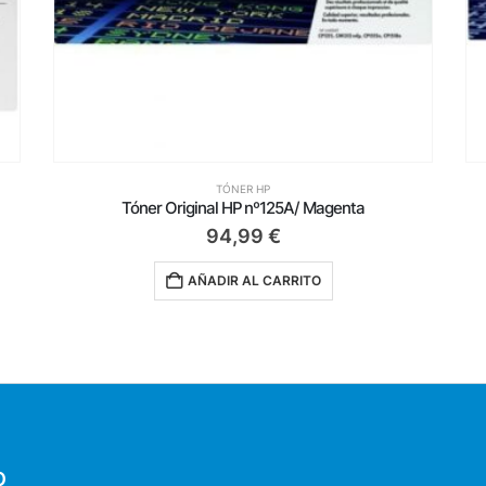
TÓNER HP
Tóner Original HP nº78A/ Negro
105,00
€
AÑADIR AL CARRITO
O