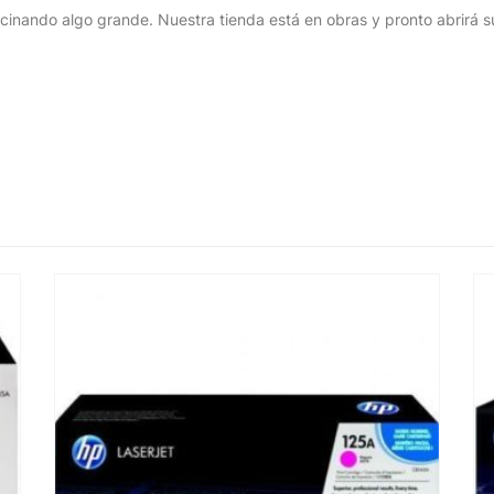
cinando algo grande. Nuestra tienda está en obras y pronto abrirá s