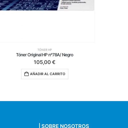
TÓNER HP
Tóner Original HP nº85A/ Negro
Tón
90,50
€
AÑADIR AL CARRITO
| SOBRE NOSOTROS