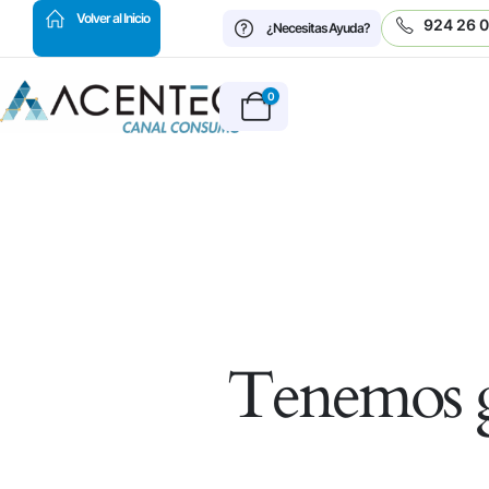
HOT
Volver al Inicio
924 26 
¿Necesitas Ayuda?
0
Tenemos g