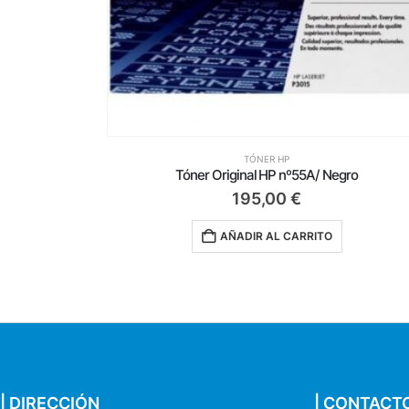
TÓNER HP
ro
Tóner Original HP nº125A/ Magenta
94,99
€
AÑADIR AL CARRITO
| DIRECCIÓN
| CONTACT