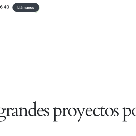
06 40
Llámanos
randes proyectos po