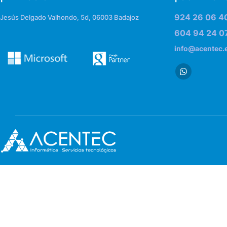
924 26 06 4
Jesús Delgado Valhondo, 5d, 06003 Badajoz
604 94 24 0
info@acentec.