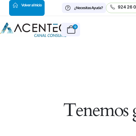
HOT
Volver al Inicio
924 26 
¿Necesitas Ayuda?
0
Tenemos g