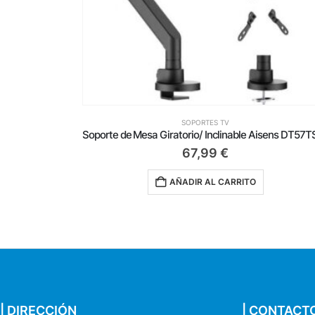
SOPORTES TV
Soporte de Suelo Inclinable con Ruedas Aisens FT70TE-211 para TV de 37-70’/ hasta 50kg
67,99
€
AÑADIR AL CARRITO
| DIRECCIÓN
| CONTACT