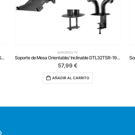
SOPORTES TV
Soporte de Mesa Giratorio/ Inclinable Aisens DT57TSR-307 para TV de 24-57’/ hasta 27kg
Soporte de Mesa Orientable/ Inclinable DTL32TSR-195 para TV y Portátil de 17-32′
57,99
€
AÑADIR AL CARRITO
O