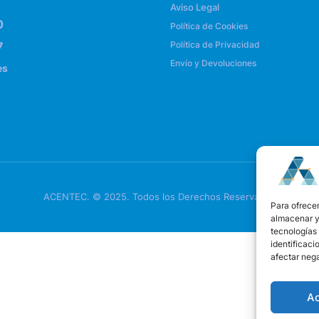
Aviso Legal
0
Política de Cookies
7
Política de Privacidad
Envío y Devoluciones
es
ACENTEC. © 2025. Todos los Derechos Reservados
Para ofrecer
almacenar y/
tecnologías
identificaci
afectar nega
A