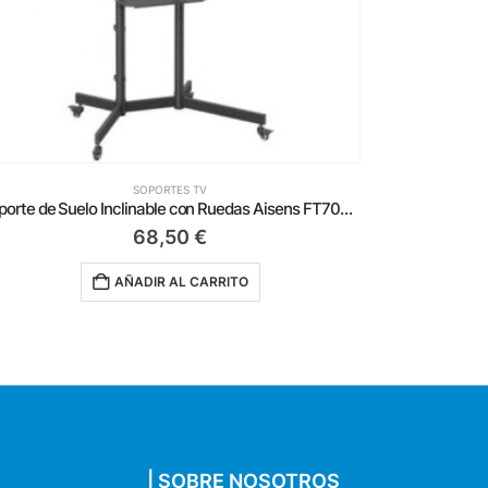
SOPORTES TV
Soporte de Suelo Inclinable con Ruedas Aisens FT70TE-333 para TV 37′-70’/ hasta 45kg
68,50
€
AÑADIR AL CARRITO
| SOBRE NOSOTROS