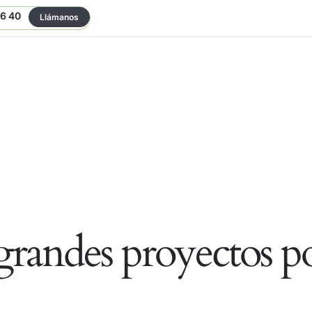
06 40
Llámanos
randes proyectos po