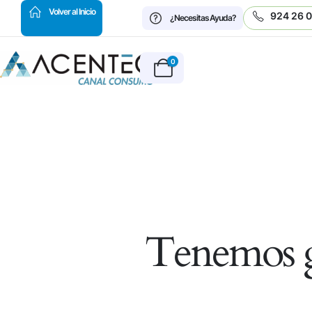
HOT
Volver al Inicio
924 26 
¿Necesitas Ayuda?
0
Tenemos g