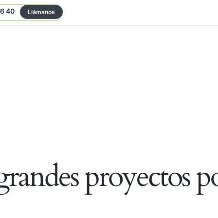
06 40
Llámanos
randes proyectos po