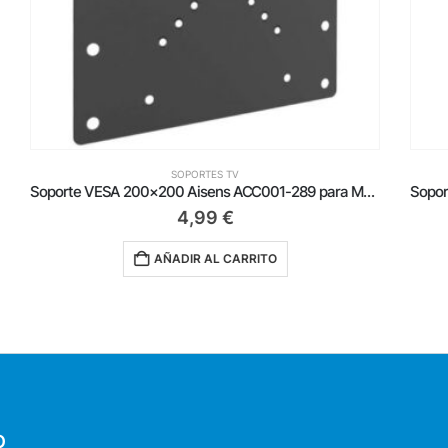
SOPORTES TV
Soporte VESA 200×200 Aisens ACC001-289 para Monitor y TV Aisens/ hasta 30kg
Soporte de Mesa Orientable/ Inclinable DTL32TSR-193 para TV y Portátil de 17-32′
38,75
€
AÑADIR AL CARRITO
O