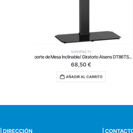
SOPORTES TV
Soporte de Mesa Inclinable/ Giratorio Aisens DT86TS-291 para TV de 43-86′
4,99
€
AÑADIR AL CARRITO
| DIRECCIÓN
| CONTACT