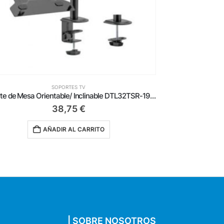
SOPORTES TV
Soporte de Suelo Inclinable con Ruedas y Manivela Aisens FT100TE-123 para TV 60-100’/ hasta 100kg
335,00
€
AÑADIR AL CARRITO
| SOBRE NOSOTROS