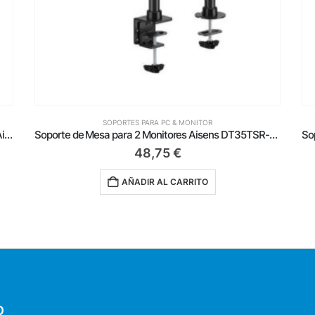
SOPORTES PARA PC & MONITOR
Soporte de Mesa para 2 Monitores Aisens DT35TSR-359/ Giratorio/ Inclinable/ hasta 20kg
Soporte de Mesa para 3 Monitores Aisens DT27TSR-281/ Giratorio/ Inclinable/ hasta 10kg
38,75
€
AÑADIR AL CARRITO
O