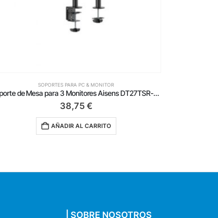
SOPORTES PARA PC & MONITOR
Soporte de Mesa para 2 Monitores Aisens DT32TSR-141/ Giratorio/ Inclinable/ hasta 8kg
39,75
€
AÑADIR AL CARRITO
| SOBRE NOSOTROS