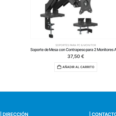
SOPORTES PARA PC & MONITOR
Soporte de Mesa con Contrapeso para 2 Monitores Aisens DT32TSR-357/ Giratorio/ Inclinable/ hasta 9kg
48,75
€
AÑADIR AL CARRITO
| DIRECCIÓN
| CONTACT