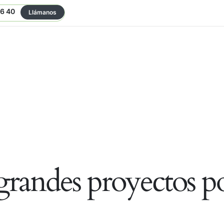
06 40
Llámanos
randes proyectos po