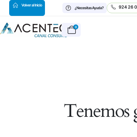
HOT
Volver al Inicio
924 26 
¿Necesitas Ayuda?
0
Tenemos g