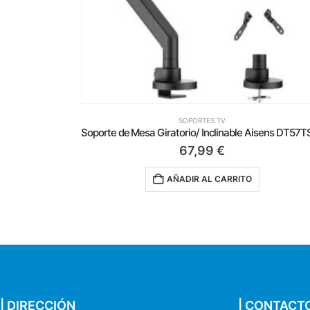
SOPORTES TV
Soporte de Mesa Giratorio/ Inclinable Aisens DT57TSR-307 para TV de 24-57’/ hasta 27kg
455,00
€
AÑADIR AL CARRITO
| DIRECCIÓN
| CONTACT