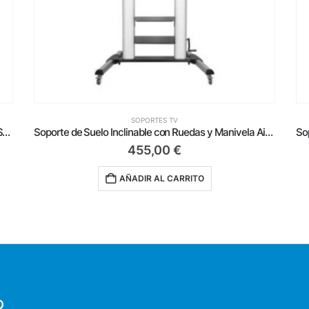
SOPORTES TV
Soporte de Suelo Inclinable con Ruedas y Manivela Aisens FT100TE-125 para TV 60-100’/ hasta 100kg
Soporte de Suelo Inclinable con Ruedas Aisens FT70TE-211 para TV de 37-70’/ hasta 50kg
87,99
€
AÑADIR AL CARRITO
O