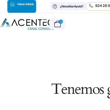
HOT
Volver al Inicio
924 26 
¿Necesitas Ayuda?
0
Tenemos g