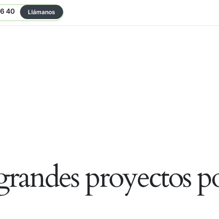
06 40
Llámanos
randes proyectos po