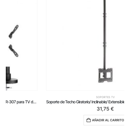
SOPORTES TV
Soporte de Techo Giratorio/ Inclinable/ Extensible Aisens CT43TSE-053 para TV de 23-43’/ hasta 50kg
31,75
€
AÑADIR AL CARRITO