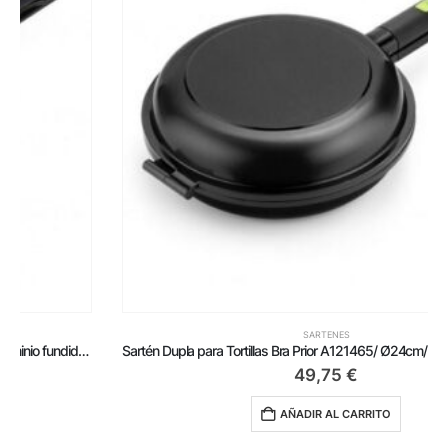
SARTENES
Sartén Dupla para Tortillas Bra Prior A121465/ Ø24cm/ Aluminio fundido/ Apta para Inducción
49,75
€
AÑADIR AL CARRITO