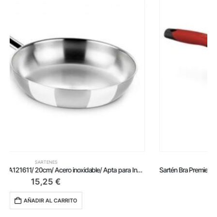
SARTENES
Sartén Bra Premiere A411218/ Ø18cm/ Aluminio fundido/ Apta para Inducción
15,75
€
AÑADIR AL CARRITO