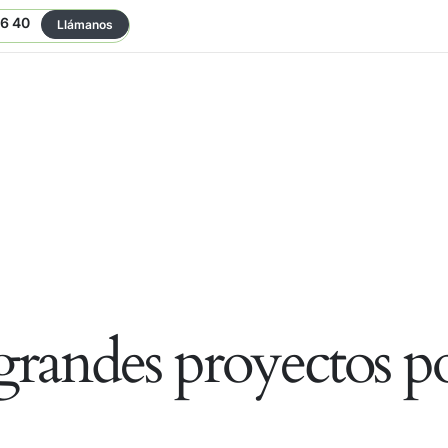
06 40
Llámanos
randes proyectos po