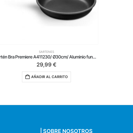
SARTENES
Sartén Bra Efficient A271216/ Ø16cm/ Aluminio fundido/ Apta para Inducción
22,99
€
AÑADIR AL CARRITO
| SOBRE NOSOTROS