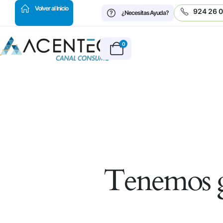
HOT
Volver al Inicio
924 26 
¿Necesitas Ayuda?
0
Tenemos g