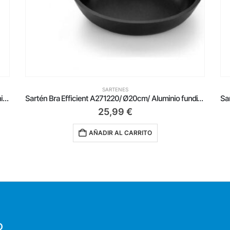
SARTENES
Sartén Bra Efficient A271220/ Ø20cm/ Aluminio fundido/ Apta para Inducción
Sartén Bra Premiere A411230/ Ø30cm/ Aluminio fundido/ Apta para Inducción
29,99
€
AÑADIR AL CARRITO
O