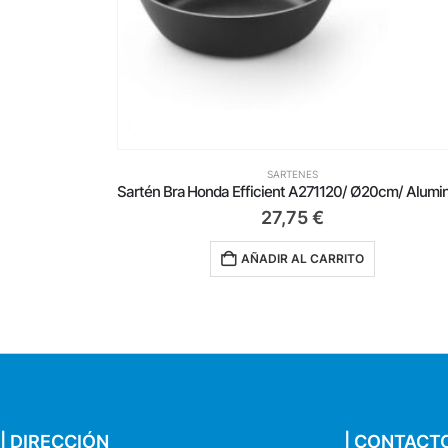
SARTENES
Sartén Bra Honda Efficient A271120/ Ø20cm/ Aluminio fundido/ Apta para Inducción
25,99
€
RITO
AÑADIR AL CARRITO
| DIRECCIÓN
| CONTACT