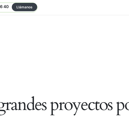
06 40
Llámanos
randes proyectos po