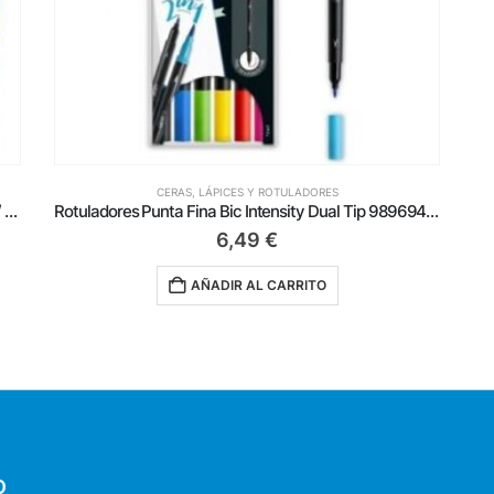
CERAS, LÁPICES Y ROTULADORES
Rotuladores Punta Ancha Bic Kid Color XL 8289663/ Colores Surtidos
Rotuladores Punta Fina Bic Intensity Dual Tip 989694/ Colores Surtidos
6,49
€
AÑADIR AL CARRITO
O