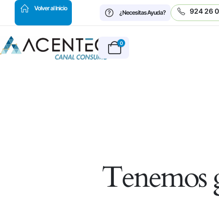
HOT
Volver al Inicio
924 26 
¿Necesitas Ayuda?
0
Tenemos g