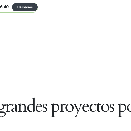
06 40
Llámanos
randes proyectos po