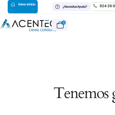
HOT
Volver al Inicio
924 26 
¿Necesitas Ayuda?
0
Tenemos g