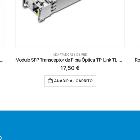
ADAPTADORES DE RED
seta de Superficie Nanocable 10.21.1502/ Cat.6/ 2 Tomas
Modulo SFP Transceptor de Fibra Óptica TP-Link TL-SM321A-2 Bidireccional
Ro
17,50
€
AÑADIR AL CARRITO
O