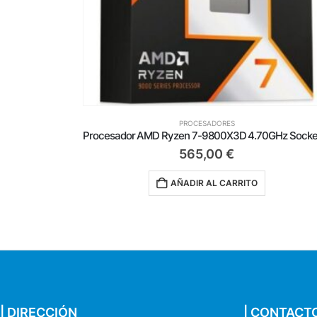
PROCESADORES
Procesador AMD Ryzen 7-9800X3D 4.70GHz Socket AM5
Procesador AMD Ryzen 9-7900 3.70GHz Socket 
359,00
€
AÑADIR AL CARRITO
| DIRECCIÓN
| CONTACT