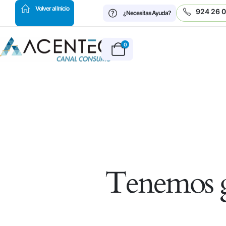
HOT
Volver al Inicio
924 26 
¿Necesitas Ayuda?
0
Tenemos g