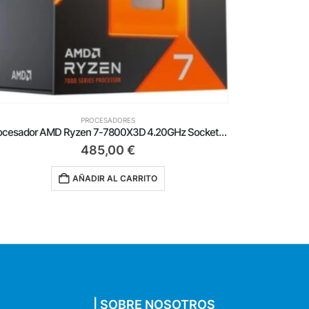
PROCESADORES
Procesador AMD Ryzen 5-5600T 3.50GHz Socket AM4
Procesador
135,00
€
AÑADIR AL CARRITO
| SOBRE NOSOTROS