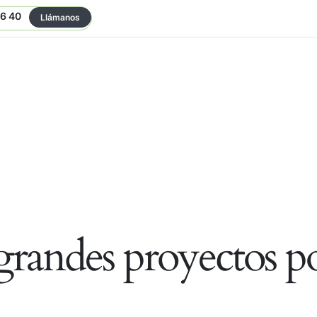
06 40
Llámanos
randes proyectos po