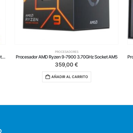
PROCESADORES
AM5
Procesador AMD Ryzen 7-7800X3D 4.20GHz Socket AM5
485,00
€
AÑADIR AL CARRITO
O