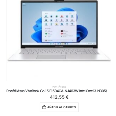
PORTÁTILES
Portátil Asus VivoBook Go 15 E1504GA-NJ463W Intel Core i3-N305/ 8GB/ 512GB SSD/ 15.6’/ Win11
412,55
€
AÑADIR AL CARRITO