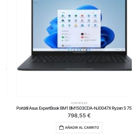
PORTÁTILES
Portátil Asus ExpertBook BM1 BM1503CDA-NJ0047X Ryzen 5 7535U/ 16GB/ 512GB SSD/ 15.6’/ Win11 Pro
798,55
€
AÑADIR AL CARRITO