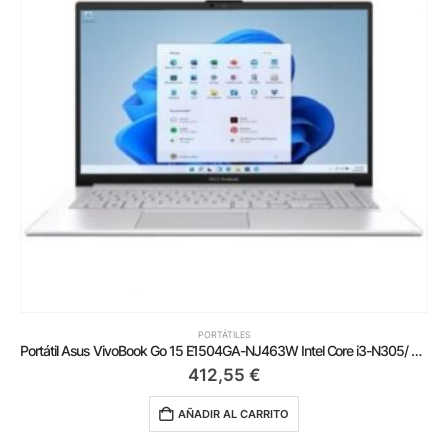
PORTÁTILES
Portátil Asus VivoBook Go 15 E1504GA-NJ463W Intel Core i3-N305/ 8GB/ 512GB SSD/ 15.6’/ Win11
412,55
€
AÑADIR AL CARRITO