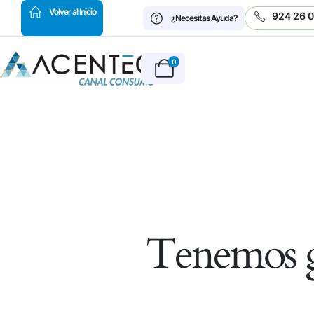
HOT
Volver al Inicio
924 26 
¿Necesitas Ayuda?
0
Tenemos g