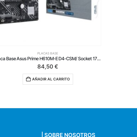
PLACAS BASE
Placa Base Asus Prime B550M-A/CSM Socket AM4/ Micro ATX
99,00
€
AÑADIR AL CARRITO
| SOBRE NOSOTROS