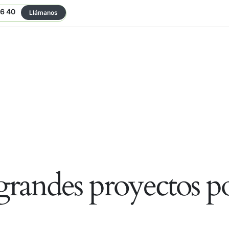
06 40
Llámanos
randes proyectos po