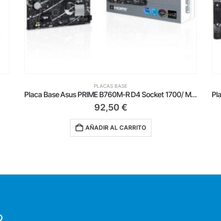
PLACAS BASE
Placa Base Asus PRIME B760M-R D4 Socket 1700/ Micro ATX
Placa Base Asus Prime H610M-E D4-CSM/ Socket 1700/ Micro ATX
84,50
€
AÑADIR AL CARRITO
O