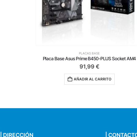
PLACAS BASE
ocket AM4
92,50
€
AÑADIR AL CARRITO
| DIRECCIÓN
| CONTACT