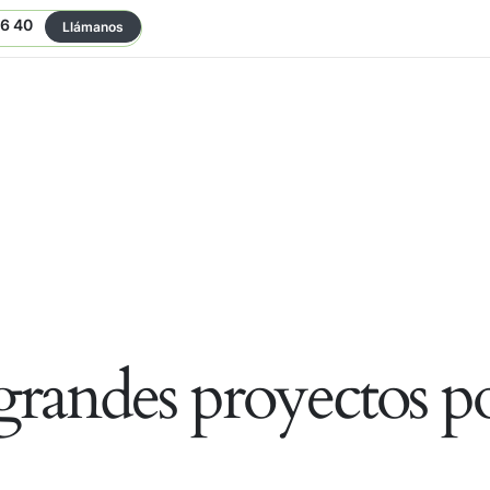
06 40
Llámanos
randes proyectos po