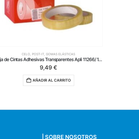
CELO, POST-IT, GOMAS ELÁSTICAS
Notas Adhesivas Apli 10977/ 4 x 5cm/ 12 unidades/ Amarillas
6,99
€
AÑADIR AL CARRITO
| SOBRE NOSOTROS