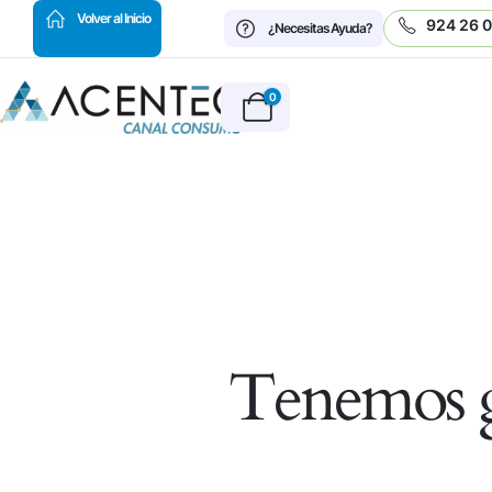
HOT
Volver al Inicio
924 26 
¿Necesitas Ayuda?
0
Tenemos g