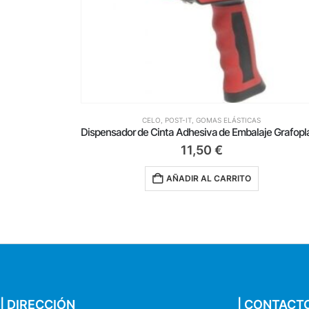
TICAS
CELO, POST-IT, GOMAS ELÁSTICAS
Dispensador de Cinta Adhesiva de Embalaje Grafoplás Fixo 87706051/ Rojo
2,99
€
TO
AÑADIR AL CARRITO
| DIRECCIÓN
| CONTACT