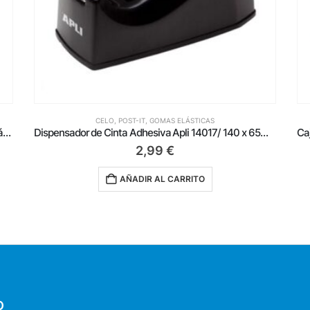
CELO, POST-IT, GOMAS ELÁSTICAS
Dispensador de Cinta Adhesiva Apli 14017/ 140 x 65mm
Caja de Cintas Adhesivas Transparentes Apli 11266/ 1.9cm x 66m/ 8 unidades
9,49
€
AÑADIR AL CARRITO
O