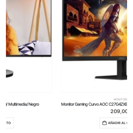
MONITORES
Monitor Gaming Curvo AOC C27G4ZXE 27’/ Full HD/ 0.3ms/ 280Hz/ VA/ Negro
209,00
€
AÑADIR AL CARRITO