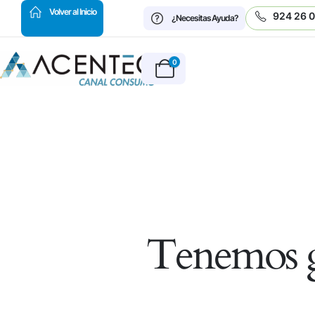
HOT
Volver al Inicio
924 26 
¿Necesitas Ayuda?
0
Tenemos g