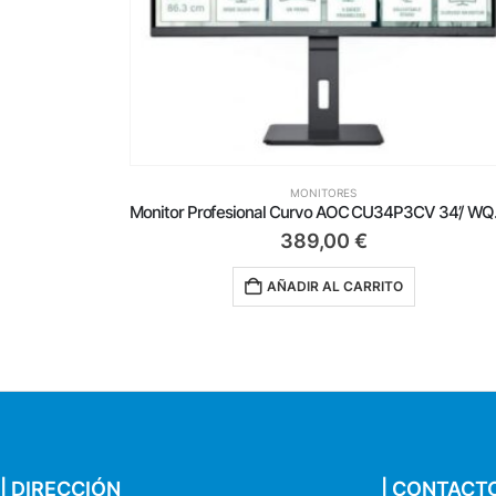
MONITORES
Monitor AOC 24B3HA2 23.8’/ Full HD/ Multimedia/ Negro
Monitor Profesio
389,00
€
AÑADIR AL CARRITO
| DIRECCIÓN
| CONTACT