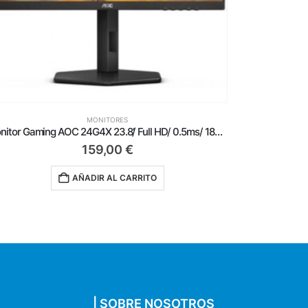
MONITORES
Monitor Gaming AOC 24G4X 23.8’/ Full HD/ 0.5ms/ 180Hz/ IPS/ Multimedia/ Regulable en altura/ Negro
159,00
€
AÑADIR AL CARRITO
| SOBRE NOSOTROS