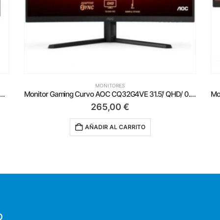
MONITORES
nal Curvo AOC CU34P3CV 34’/ WQHD/ Multimedia/ Regulable en altura/ Negro
Monitor Gaming Curvo AOC CQ32G4VE 31.5’/ QHD/ 0.5ms/ 180Hz/ VA/ Negro
265,00
€
AÑADIR AL CARRITO
O