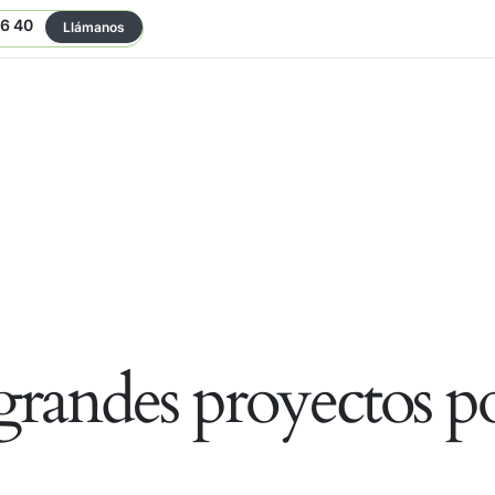
06 40
Llámanos
randes proyectos po