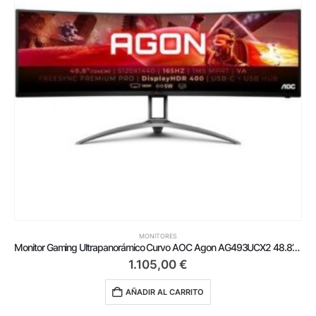
MONITORES
Monitor Gaming Ultrapanorámico Curvo AOC Agon AG493UCX2 48.8’/ Dual QHD/ 1ms/ 165Hz/ VA/ Multimedia/ Negro
1.105,00
€
AÑADIR AL CARRITO