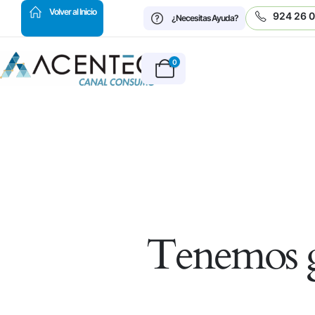
HOT
Volver al Inicio
924 26 
¿Necesitas Ayuda?
0
Tenemos g