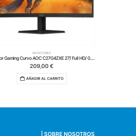
MONITORES
Monitor Gaming AOC 27G4XE 27’/ Full HD/ 0.5ms/ 180Hz/ IPS/ Multimedia/ Negro
175,00
€
AÑADIR AL CARRITO
| SOBRE NOSOTROS