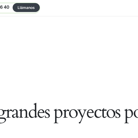
06 40
Llámanos
randes proyectos po