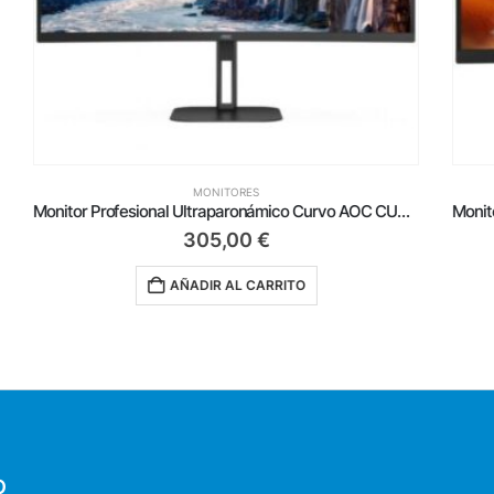
MONITORES
rofesional Ultraparonámico Curvo AOC CU34V5C/BK 34’/ WQHD/ Multimedia/ Negro
Monitor Gaming Curvo AOC C27G4ZXE 27’/ Full HD/ 0.3ms/ 280Hz/ VA/ Negro
209,00
€
AÑADIR AL CARRITO
O