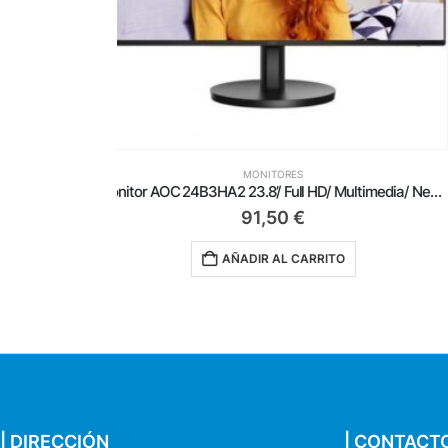
MONITORES
Monitor AOC 24B3HA2 23.8’/ Full HD/ Multimedia/ Negro
Monitor P
305,00
€
AÑADIR AL CARRITO
| DIRECCIÓN
| CONTACT