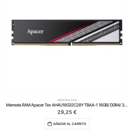
MEMORIA RAM
Memoria RAM Apacer Tex AH4U16G32C28YTBAA-1 16GB/ DDR4/ 3200MHz/ 1.35V/ CL16/20/20/38/ DIMM
29,25
€
AÑADIR AL CARRITO