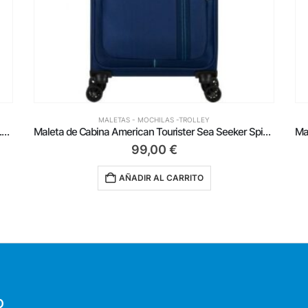
MALETAS - MOCHILAS -TROLLEY
Mochila de Día Samsonite Move 5.0 M/ Capacidad 11.5L/ Azul Oscuro
Maleta de Cabina American Tourister Sea Seeker Spinner 55cm/ 55x40x20cm/ 4 Ruedas/ Marino Combate
99,00
€
AÑADIR AL CARRITO
O