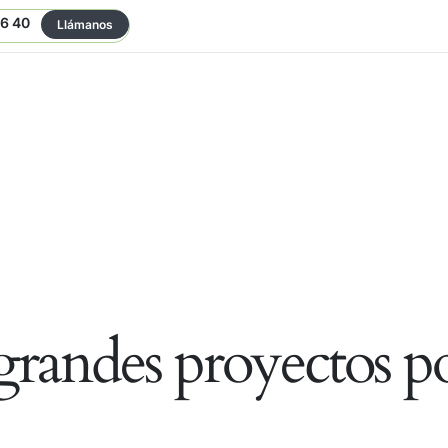
06 40
Llámanos
randes proyectos po