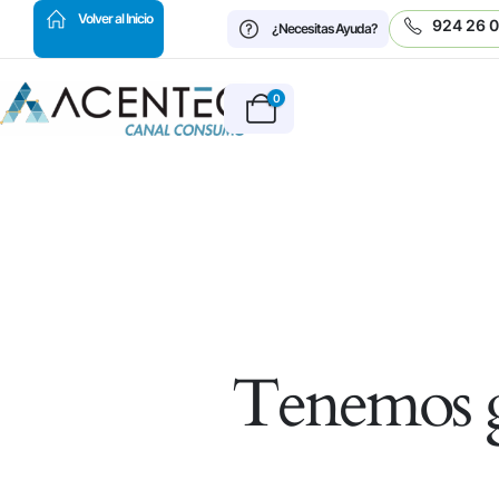
HOT
Volver al Inicio
924 26 
¿Necesitas Ayuda?
0
Tenemos g