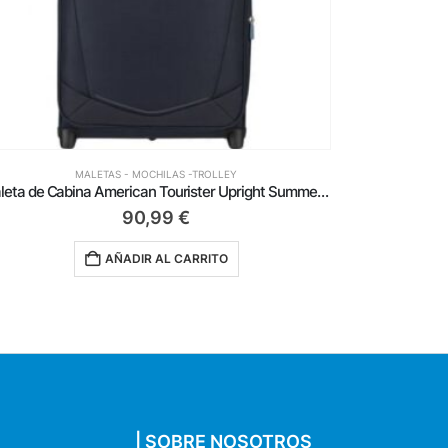
MALETAS - MOCHILAS -TROLLEY
Maleta de Cabina American Tourister Upright SummerRide 55cm/ 55x40x20cm/ 2 Ruedas/ Azul Marino
90,99
€
AÑADIR AL CARRITO
| SOBRE NOSOTROS