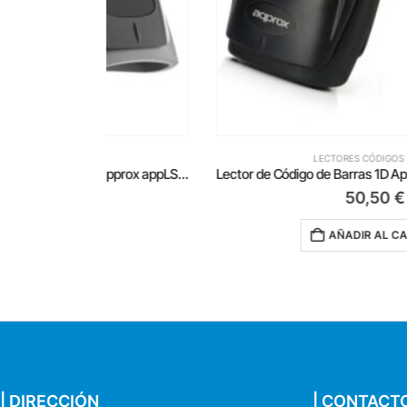
LECTORES CÓDIGOS BARRA
Lector de Códigos de Barras 1D-2D-QR Approx appLS22/ USB
50,50
€
AÑADIR AL CARRITO
| DIRECCIÓN
| CONTACT