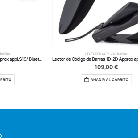
LECTORES CÓDIGOS BARRA
Lector de Código de Barras 1D Approx appLS19/ Bluetooth USB Radiofrecuencia
Lector de Código de Barras 1D-2D Approx appLS10/ Bluetooth/ USB/ Radiofrecuencia
109,00
€
AÑADIR AL CARRITO
O