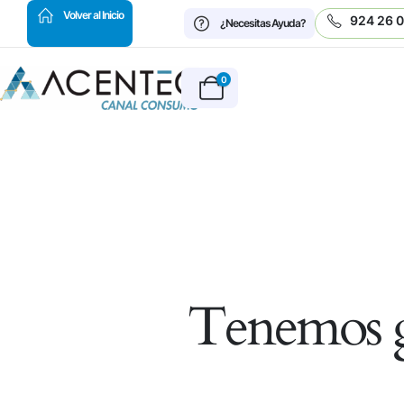
HOT
Volver al Inicio
924 26 
¿Necesitas Ayuda?
0
Tenemos g