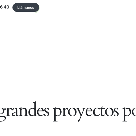
06 40
Llámanos
randes proyectos po