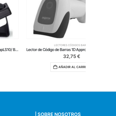
LECTORES CÓDIGOS BARRA
Lector de Código de Barras 1D Approx appLS11ASWH/ USB
Lector de C
32,75
€
AÑADIR AL CARRITO
| SOBRE NOSOTROS