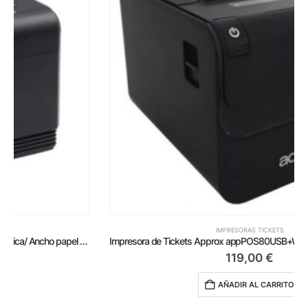
IMPRESORAS TICKETS
Impresora de Tickets Approx appPOS80USB+WIFI/ Térmica/ Ancho papel 80 y 58mm/ USB-WiFi-RJ11/ Negra
119,00
€
AÑADIR AL CARRITO