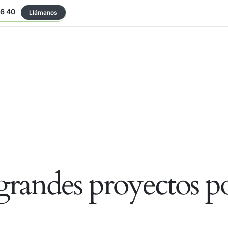
06 40
Llámanos
randes proyectos po