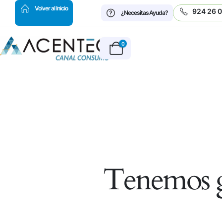
HOT
Volver al Inicio
924 26 
¿Necesitas Ayuda?
0
Tenemos g