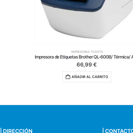
IMPRESORAS TICKETS
Impresora de Etiquetas Brother QL-600B/ Térmica/ Ancho etiqueta 62mm/ USB/ Azul y Blanca
53,50
€
O
AÑADIR AL CARRITO
| DIRECCIÓN
| CONTACT