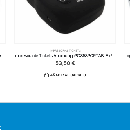
IMPRESORAS TICKETS
Impresora de Tickets Approx appPOS58PORTABLE+/ Térmica/ Ancho papel 58mm/ USB-Bluetooth/ Negra
Impresora de Etiquetas Brother QL-800/ Térmica/ Ancho etiqueta 62mm/ USB/ Blanca y Negra
73,99
€
AÑADIR AL CARRITO
O