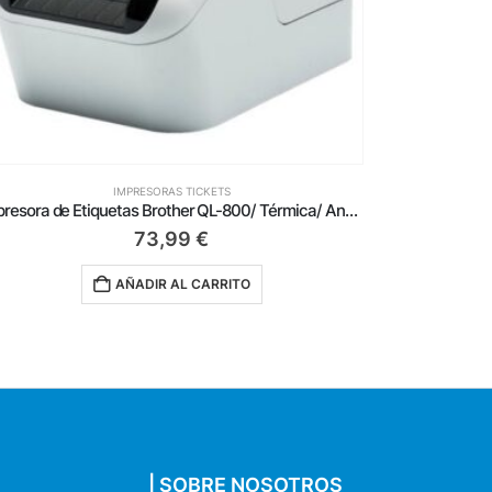
IMPRESORAS TICKETS
Impresora de Tickets Approx appPOS80AM-USB/ Térmica/ Ancho papel 80mm/ USB-RJ11/ Negra
66,99
€
AÑADIR AL CARRITO
| SOBRE NOSOTROS